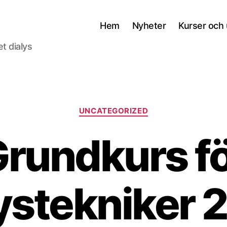
Hem
Nyheter
Kurser och 
t dialys
Kategorier
UNCATEGORIZED
rundkurs f
lystekniker 