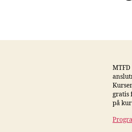
MTFD a
anslut
Kursen
gratis
på kur
Progra