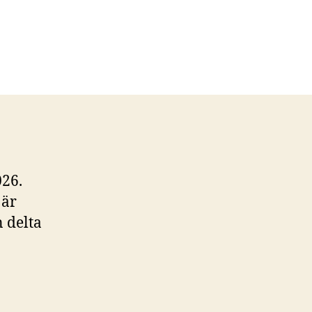
026.
 är
 delta